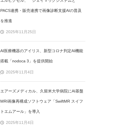
エルピクセル、 ジェイマックシステムと
ん
PACS連携・販売連携で画像診断支援AIの普及
を推進
2025年11月25日
AI医療機器のアイリス、新型コロナ判定AI機能
間
搭載「nodoca 3」を提供開始
支
2025年11月4日
で
エアーズメディカル、久留米大学病院にAI基盤
MRI画像再構成ソフトウェア「SwiftMR スイフ
症
トエムアール」を導入
ま
2025年11月4日