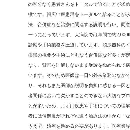
の区分なく患者さんをトータルで診ることが求
徴です。幅広い疾患群をトータルで診ることが
法、合併症など治療に関連する説明を行い、同
一つになっています。大病院では年間で約2,00
診察や手術業務を圧迫しています。泌尿器科の
疾患の概要や手術にともなう合併症など多くが
なり、背景を理解しないまま受診を勧められて
います。そのため医師は一日の外来業務のなか
り、それもまた医師が説明を負担に感じる一因
者関係において欠かすことのできない大切なプ
とが多いため、まずは疾患や手術についての理
者には侵襲度がそれぞれ違う治療法の中から「
うえで、治療を進める必要があります。医療業界