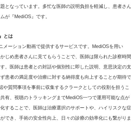
課題となっています。多忙な医師の説明負担を軽減し、患者さ
が『MediOS』です。
S』とは
ニメーション動画で提供するサービスです。MediOSを用い
らかじめ患者さんに見てもらうことで、医師は限られた診察時
ます。医師は患者との対話や個別性に即した説明、意思決定の
らず患者の満足度や治療に対する納得度も向上することが期待
度確認や質問事項を事前に収集するクラークとしての役割を担うこ
有、視聴のトラッキングまで​MediOS一つで運用可能な点が
率化することで、医師は治療選択のサポートや、ハイリスクな
とができ、手術の安全性向上、日々の診療の効率化にも繋がり