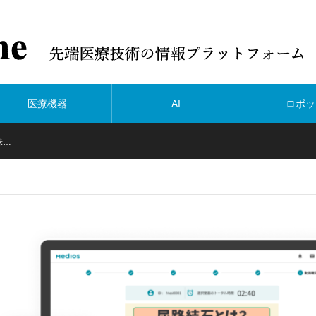
医療機器
AI
ロボッ
株…