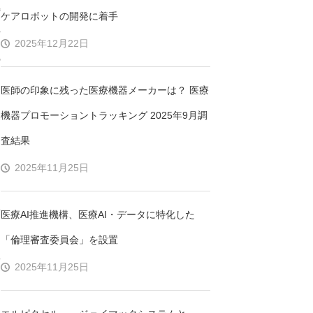
特
ケアロボットの開発に着手
方
2025年12月22日
の
医師の印象に残った医療機器メーカーは？ 医療
た
機器プロモーショントラッキング 2025年9月調
に
査結果
て
2025年11月25日
患
医療AI推進機構、医療AI・データに特化した
こ
「倫理審査委員会」を設置
患
2025年11月25日
た