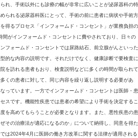
められ、手術以外にも診療の幅が非常に広いことが泌尿器科の
求められる泌尿器科医にとって、手術の前に患者に病状や手術
意を得るプロセス「インフォームド・コンセント」が業務負担
0時間がインフォームド・コンセントに費やされており、日々の
インフォームド・コンセントでは尿路結石、前立腺がんといっ
定型的な内容の説明です。それだけでなく、健康診断で要検査
病院を訪れる患者もおり、検査説明などに多くの時間が取られ
で多くの患者に対して、同じ内容を繰り返し説明する必要があ
となっています。一方でインフォームド・コンセントは医師・
ロセスです。機能性疾患では患者の希望により手術を決定する
解度を高めてもらうことが必要となります。また、悪性疾患の
なぜその治療法が適応になるのか」について納得し、同意を得
では2024年4月に医師の働き方改革に関する法律が適用される