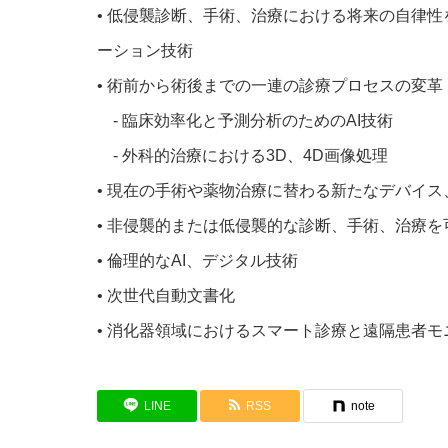
• 低侵襲診断、手術、治療における将来の自律
ーション技術
• 術前から術後までの一連の診療プロセスの変革
- 臨床効率化と予測分析のためのAI技術
- 外科的治療における3D、4D画像処理
• 現在の手術や薬物治療に替わる新たなデバイ
• 非侵襲的または低侵襲的な診断、手術、治療
• 倫理的なAI、デジタル技術
• 次世代自動文書化
• 消化器領域におけるスマート診療と遠隔患者モ
LINE
RSS
note