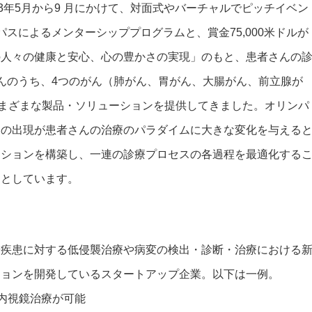
3年5月から9 月にかけて、対面式やバーチャルでピッチイベン
スによるメンターシッププログラムと、賞金75,000米ドルが
の人々の健康と安心、心の豊かさの実現」のもと、患者さんの
んのうち、4つのがん（肺がん、胃がん、大腸がん、前立腺が
さまざまな製品・ソリューションを提供してきました。オリンパ
ンの出現が患者さんの治療のパラダイムに大きな変化を与える
ーションを構築し、一連の診療プロセスの各過程を最適化する
くとしています。
や疾患に対する低侵襲治療や病変の検出・診断・治療における
ションを開発しているスタートアップ企業。以下は一例。
な内視鏡治療が可能