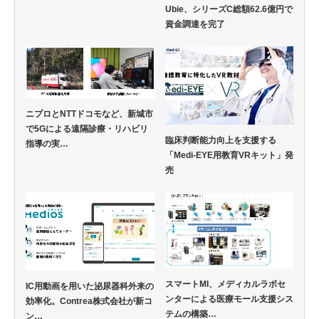
Ubie、シリーズC総額62.6億円で
資金調達を完了
ニプロとNTTドコモなど、新城市
で5Gによる遠隔診療・リハビリ
臨床判断能力向上を支援する
指導の実…
「Medi-EYE用教育VRキット」発
売
スマートMI、メディカルラボセ
IC用動画を用いた泌尿器科外来の
ンターによる医療モール支援シス
効率化。Contrea株式会社が新コ
テムの構築…
ン…