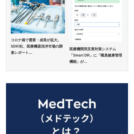
コロナ禍で需要・成長が拡大。
SDKI社、医療機器洗浄市場の調
医療機関用災害対策システム
査レポート…
「Smart DR」に「職員健康管理
機能」が…