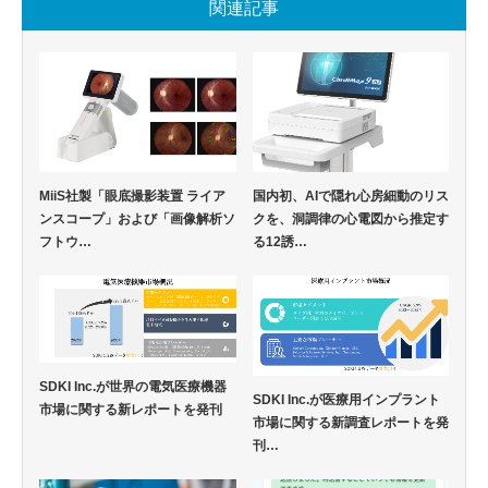
関連記事
MiiS社製「眼底撮影装置 ライア
国内初、AIで隠れ心房細動のリス
ンスコープ」および「画像解析ソ
クを、洞調律の心電図から推定す
フトウ…
る12誘…
SDKI Inc.が世界の電気医療機器
SDKI Inc.が医療用インプラント
市場に関する新レポートを発刊
市場に関する新調査レポートを発
刊…