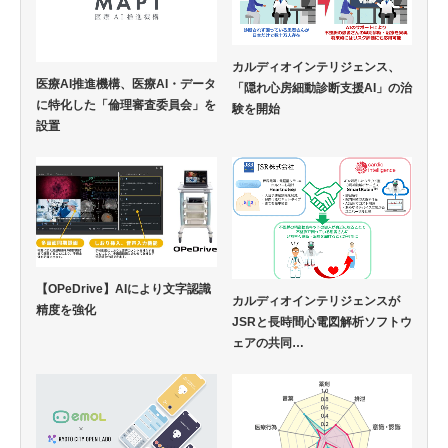
カルディオインテリジェンス、
医療AI推進機構、医療AI・データ
「隠れ心房細動診断支援AI」の治
に特化した「倫理審査委員会」を
験を開始
設置
【OPeDrive】AIにより文字認識
カルディオインテリジェンスが
精度を強化
JSRと長時間心電図解析ソフトウ
ェアの共同…