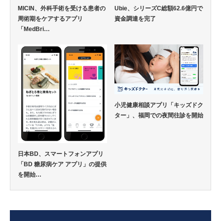
MICIN、外科手術を受ける患者の
Ubie、シリーズC総額62.6億円で
周術期をケアするアプリ
資金調達を完了
「MedBri…
小児健康相談アプリ「キッズドク
ター」、福岡での夜間往診を開始
日本BD、スマートフォンアプリ
「BD 糖尿病ケア アプリ」の提供
を開始…