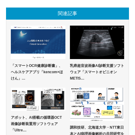
関連記事
「スマートOCR健康診断書」、
乳癌超音波画像AI診断支援ソフト
ヘルスケアアプリ「kencom×ほ
ウェア「スマートオピニオン
けん」…
METIS…
アボット、AI搭載の循環器OCT
画像診断装置用ソフトウェア
調和技研、北海道大学・NTT東日
「Ultre…
本とAI病理画像解析の共同研究を