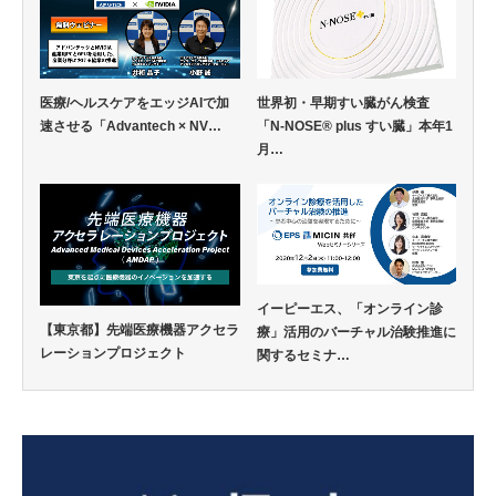
医療/ヘルスケアをエッジAIで加
世界初・早期すい臓がん検査
速させる「Advantech × NV…
「N-NOSE® plus すい臓」本年1
月…
イーピーエス、「オンライン診
【東京都】先端医療機器アクセラ
療」活用のバーチャル治験推進に
レーションプロジェクト
関するセミナ…