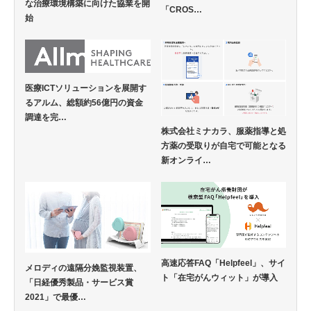
な治療環境構築に向けた協業を開
「CROS…
始
医療ICTソリューションを展開す
るアルム、総額約56億円の資金
調達を完…
株式会社ミナカラ、服薬指導と処
方薬の受取りが自宅で可能となる
新オンライ…
高速応答FAQ「Helpfeel」、サイ
メロディの遠隔分娩監視装置、
ト「在宅がんウィット」が導入
「日経優秀製品・サービス賞
2021」で最優…