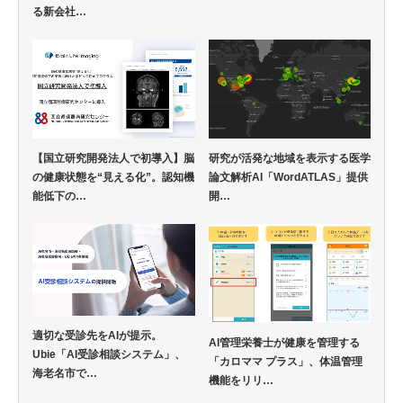
る新会社…
【国立研究開発法人で初導入】脳
研究が活発な地域を表示する医学
の健康状態を“見える化”。認知機
論文解析AI「WordATLAS」提供
能低下の…
開…
適切な受診先をAIが提示。
AI管理栄養士が健康を管理する
Ubie「AI受診相談システム」、
「カロママ プラス」、体温管理
海老名市で…
機能をリリ…