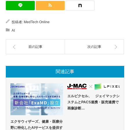
投稿者:
MedTech Online
AI
前の記事
次の記事
関連記事
エルピクセル、 ジェイマックシ
ステムとPACS連携・販売連携で
画像診断…
エクサウィザーズ、健康・医療分
野に特化したAIサービスを提供す