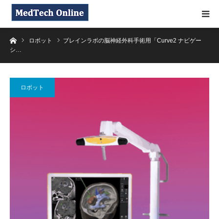
ホーム
ロボット
ブレインラボの脳神経外科手術用「Curve2 ナビゲー
シ…
ロボット