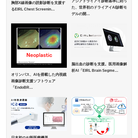
アジアドライアイ診断基準に則っ
胸部X線画像の読影診断を支援す
た、世界初のドライアイAI診断モ
るEIRL Chest Screenin…
デルの開…
脳出血の診断を支援。医用画像解
析AI「EIRL Brain Segme…
オリンパス、AIを搭載した内視鏡
画像診断支援ソフトウェア
「EndoBR…
日本初のAI新医療機器