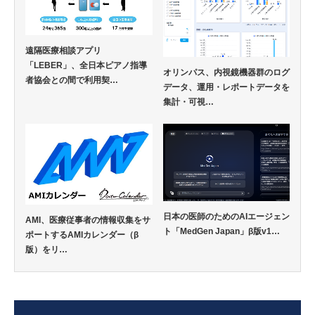
遠隔医療相談アプリ
「LEBER」、全日本ピアノ指導
オリンパス、内視鏡機器群のログ
者協会との間で利用契…
データ、運用・レポートデータを
集計・可視…
日本の医師のためのAIエージェン
AMI、医療従事者の情報収集をサ
ト「MedGen Japan」β版v1…
ポートするAMIカレンダー（β
版）をリ…