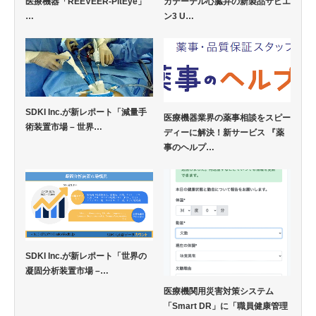
医療機器「REEVEER-PitEye」
カテーテル心臓弁の新製品サピエ
…
ン3 U…
SDKI Inc.が新レポート「減量手
医療機器業界の薬事相談をスピー
術装置市場 – 世界…
ディーに解決！新サービス 『薬
事のヘルプ…
SDKI Inc.が新レポート「世界の
凝固分析装置市場 –…
医療機関用災害対策システム
「Smart DR」に「職員健康管理