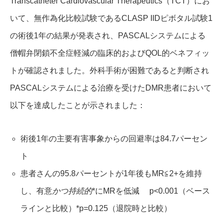
Transcatheter Cardiovascular Therapeutics（TCT）にお
いて、無作為化比較試験であるCLASP IIDピボタル試験1
の術後1年の結果が発表され、PASCALシステムによる
僧帽弁閉鎖不全症軽減の臨床的およびQOL的ベネフィッ
トが確認されました。外科手術が困難であると判断され
PASCALシステムによる治療を受けたDMR患者において
以下を達成したことが示されました：
術後1年の主要有害事象からの回避率は84.7パーセン
ト
患者さんの95.8パーセントが1年後もMR≦2+を維持
し、有意
かつ持続的
*にMRを低減 p<0.001（ベース
ラインと比較）*p=0.125（退院時と比較）