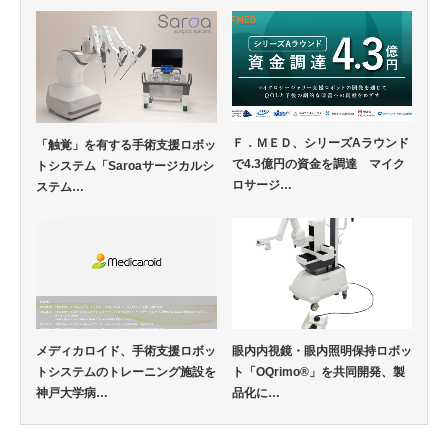
Ｆ．ＭＥＤ、シリーズAラウンド
「触覚」を有する手術支援ロボッ
で4.3億円の資金を調達 マイク
トシステム「Saroaサージカルシ
ロサージ…
ステム…
メディカロイド、手術支援ロボッ
眼内内視鏡・眼内照明保持ロボッ
トシステムのトレーニング施設を
ト「OQrimo®」を共同開発、製
神戸大学病…
品化に…