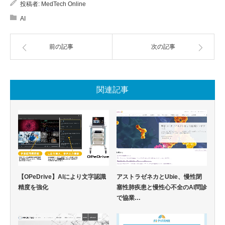
投稿者:
MedTech Online
AI
前の記事
次の記事
関連記事
【OPeDrive】AIにより文字認識
アストラゼネカとUbie、慢性閉
精度を強化
塞性肺疾患と慢性心不全のAI問診
で協業…