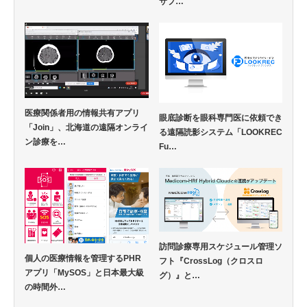
サプ…
医療関係者用の情報共有アプリ
眼底診断を眼科専門医に依頼でき
「Join」、北海道の遠隔オンライ
る遠隔読影システム「LOOKREC
ン診療を…
Fu…
訪問診療専用スケジュール管理ソ
個人の医療情報を管理するPHR
フト『CrossLog（クロスロ
アプリ「MySOS」と日本最大級
グ）』と…
の時間外…