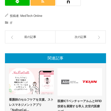
投稿者:
MedTech Online
IT
前の記事
次の記事
関連記事
看護師のセルフケアを支援。スト
医療ICTベンチャーアルムとRFID
レスマネジメントアプリ
技術を展開する帝人 次世代医療
「NuRseCal…