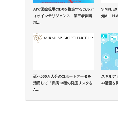
AIで医療現場のDXを推進するカルデ
SIMPLE
ィオインテリジェンス 第三者割当
知AI「H.A.
増…
延べ500万人分のコホートデータを
スキルアッ
活用して「疾病13種の発症リスクを
AI講座
A…