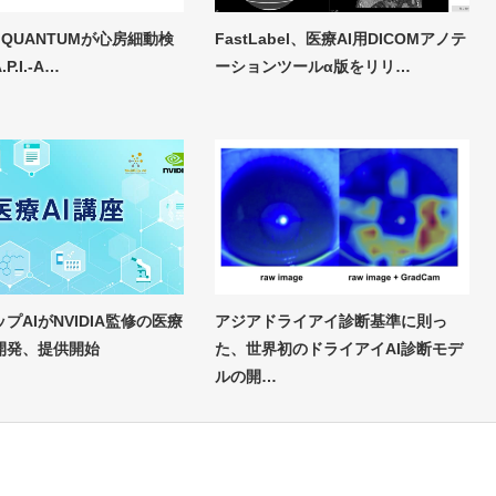
X QUANTUMが心房細動検
FastLabel、医療AI用DICOMアノテ
P.I.-A…
ーションツールα版をリリ…
プAIがNVIDIA監修の医療
アジアドライアイ診断基準に則っ
を開発、提供開始
た、世界初のドライアイAI診断モデ
ルの開…