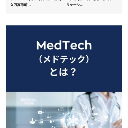
久万高原町…
リケーシ…