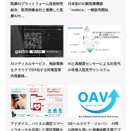
医療AIプラットフォーム技術研究
日本初のAI新医療機器
組合、医用画像会社と連携した医
「nodoca」一般販売開始
療AIサ…
AIメディカルサービス、検診業務
AIと高精度センサーによる次世代
をクラウドでDX化する対策型胃
の非侵入型見守りシステム
内視鏡検…
アドダイス、バイタル測定スマー
GEヘルスケア・ジャパン AI等
トウオッチを活用した実証実験を
の技術を用いた画像診断支援アプ