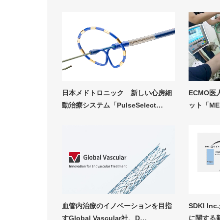
日本メドトロニック 新しい心房細
ECMO医
動治療システム「PulseSelect…
ット「ME
血管内治療のイノベーションを目指
SDKI 
すGlobal Vascular社、D…
に関する