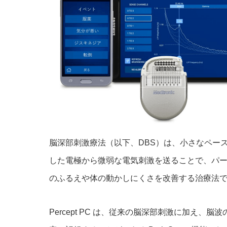
脳深部刺激療法（以下、DBS）は、小さなペー
した電極から微弱な電気刺激を送ることで、パ
のふるえや体の動かしにくさを改善する治療法
Percept PC は、従来の脳深部刺激に加え