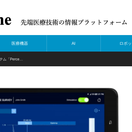
医療機器
AI
ロボッ
ム「Perce…