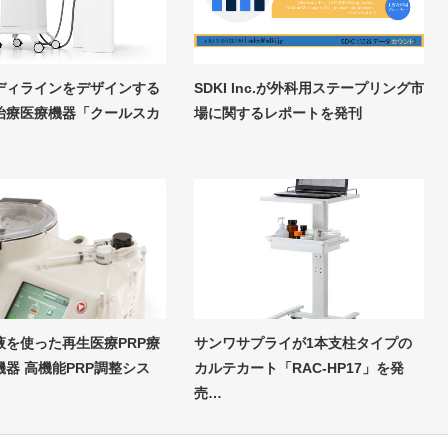
ディラインをデザインする
SDKI Inc.が外科用ステープリング市
治療医療機器「クールスカ
場に関するレポートを発刊
液を使った再生医療PRP療
サンワサプライが1本支柱タイプの
器 高機能PRP調整シス
カルテカート「RAC-HP17」を発
売…